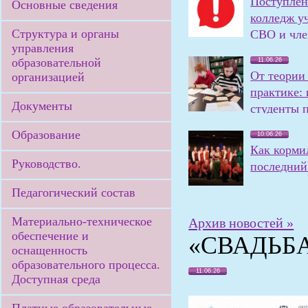
Поступлен
Основные сведения
колледж у
Структура и органы
СВО и чле
управления
семей
образовательной
11.06.26
От теории
организацией
практике:
Документы
студенты 
олимпиаду
Образование
10.06.26
Как корми
Руководство.
последний 
Педагогический состав
Материально-техническое
Архив новостей »
обеспечение и
«СВАДЬБА
оснащенность
образовательного процесса.
11.06.26
Доступная среда