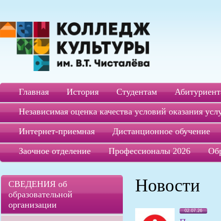
Главная
История
Студентам
Абитуриент
Независимая оценка качества условий оказания усл
Интернет-приемная
Дистанционное обучение
Заочное отделение
Профессионалы 2026
Об
Новости
СВЕДЕНИЯ об
образовательной
организации
02.07.26