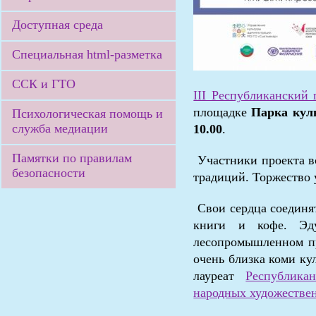
Доступная среда
Специальная html-разметка
ССК и ГТО
III Республиканский 
площадке
Парка кул
Психологическая помощь и
служба медиации
10.00
.
Памятки по правилам
Участники проекта вс
безопасности
традиций. Торжество 
Свои сердца соединят
книги и кофе. Эду
лесопромышленном пр
очень близка коми ку
лауреат
Республика
народных художестве