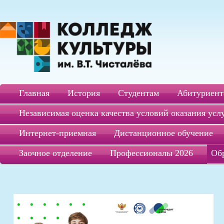
Главная
История
Студентам
Абитуриент
Независимая оценка качества условий оказания усл
Интернет-приемная
Дистанционное обучение
Заочное отделение
Профессионалы 2026
Об