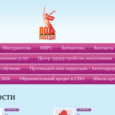
Абитуриентам
НИРС
Библиотека
Контакты
оказания услуг
Центр трудоустройства выпускников
 обучение
Противодействие коррупции / Антитерро
 2026
Образовательный кредит в СПО
Школа кре
ости
02.07.26
23.06.26