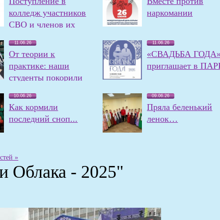
Поступление в
Вместе против
колледж участников
наркомании
СВО и членов их
семей
11.06.26
11.06.26
От теории к
«СВАДЬБА ГОДА
практике: наши
приглашает в ПАР
студенты покорили
олимпиаду!
10.06.26
09.06.26
Как кормили
Пряла беленький
последний сноп...
ленок…
стей »
и Облака - 2025"