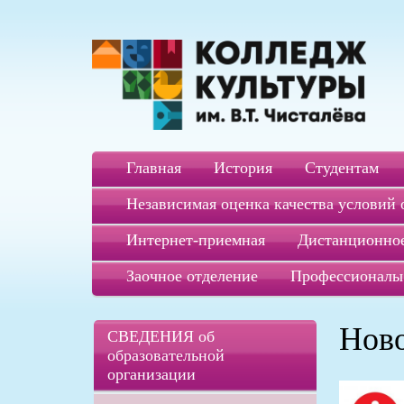
Главная
История
Студентам
Независимая оценка качества условий 
Интернет-приемная
Дистанционное
Заочное отделение
Профессионалы
Нов
СВЕДЕНИЯ об
образовательной
организации