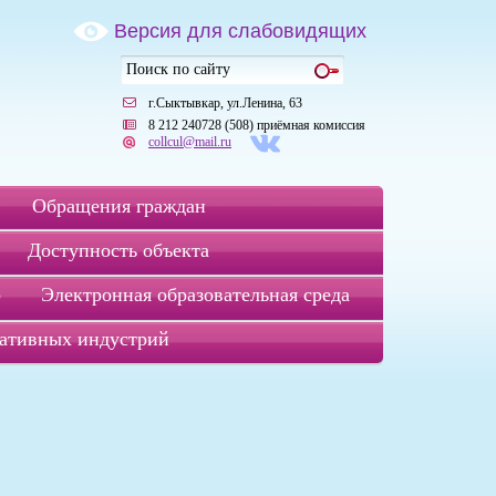
Версия для слабовидящих
г.Сыктывкар, ул.Ленина, 63
8 212 240728 (508) приёмная комиссия
collcul@mail.ru
Обращения граждан
Доступность объекта
р
Электронная образовательная среда
ативных индустрий