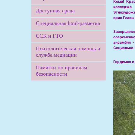
Коми! Крас
колледжа
Доступная среда
Этнохудоже
врио Главы
Специальная html-разметка
Завершилс
ССК и ГТО
современн
ансамбля -
Психологическая помощь и
Социально-
служба медиации
Гордимся и
Памятки по правилам
безопасности