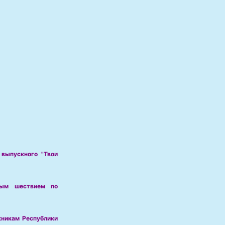
выпускного "Твои
ным шествием по
кникам Республики