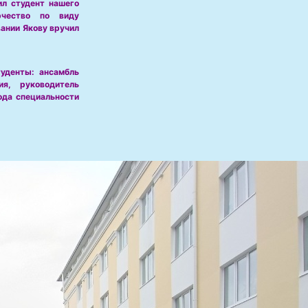
ил студент нашего
рчество по виду
ании Якову вручил
уденты: ансамбль
ия, руководитель
ода специальности