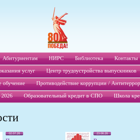
Абитуриентам
НИРС
Библиотека
Контакты
оказания услуг
Центр трудоустройства выпускников
 обучение
Противодействие коррупции / Антитерро
 2026
Образовательный кредит в СПО
Школа кре
ости
02.07.26
23.06.26