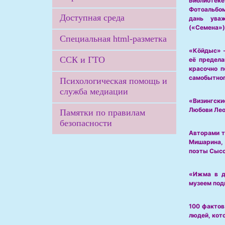
Библиотеке
Фотоальбом
Доступная среда
дань ува
(«Семена»)
Специальная html-разметка
«Кöйдыс» -
ССК и ГТО
её предела
красочно п
самобытног
Психологическая помощь и
служба медиации
«Визингски
Любови Лео
Памятки по правилам
безопасности
Авторами т
Мишарина, 
поэты Сысо
«Ижма в д
музеем под
100 фактов
людей, кот