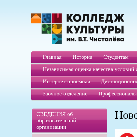
Главная
История
Студентам
Независимая оценка качества условий 
Интернет-приемная
Дистанционное
Заочное отделение
Профессионалы
Нов
СВЕДЕНИЯ об
образовательной
организации