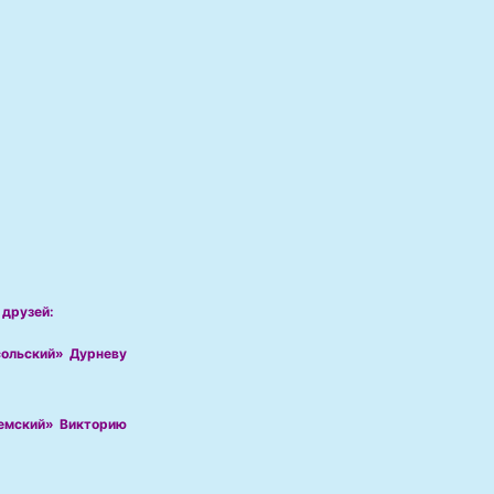
 друзей:
сольский»
Дурневу
емский»
Викторию