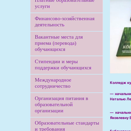
Платные образовательные
услуги
Финансово-хозяйственная
деятельность
Вакантные места для
приема (перевода)
обучающихся
Стипендии и меры
поддержки обучающихся
Международное
Колледж ку
сотрудничество
— начальн
Организация питания в
Наталью Ле
образовательной
организации
— начальн
Яковлевну 
Образовательные стандарты
и требования