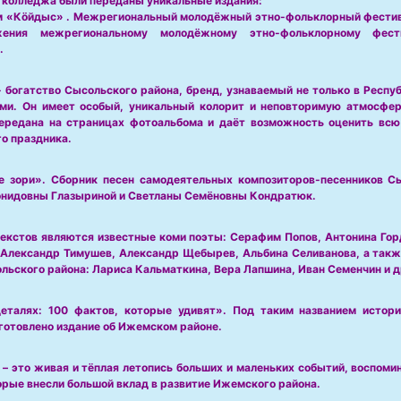
 колледжа были переданы уникальные издания:
 «Кöйдыс» . Межрегиональный молодёжный этно-фольклорный фестива
жения межрегиональному молодёжному этно-фольклорному фес
.
 богатство Сысольского района, бренд, узнаваемый не только в Респуб
ми. Он имеет особый, уникальный колорит и неповторимую атмосфер
ередана на страницах фотоальбома и даёт возможность оценить всю
о праздника.
е зори». Сборник песен самодеятельных композиторов-песенников С
нидовны Глазыриной и Светланы Семёновны Кондратюк.
екстов являются известные коми поэты: Серафим Попов, Антонина Гор
Александр Тимушев, Александр Щебырев, Альбина Селиванова, а так
льского района: Лариса Кальматкина, Вера Лапшина, Иван Семенчин и д
еталях: 100 фактов, которые удивят». Под таким названием истори
готовлено издание об Ижемском районе.
 – это живая и тёплая летопись больших и маленьких событий, воспом
орые внесли большой вклад в развитие Ижемского района.