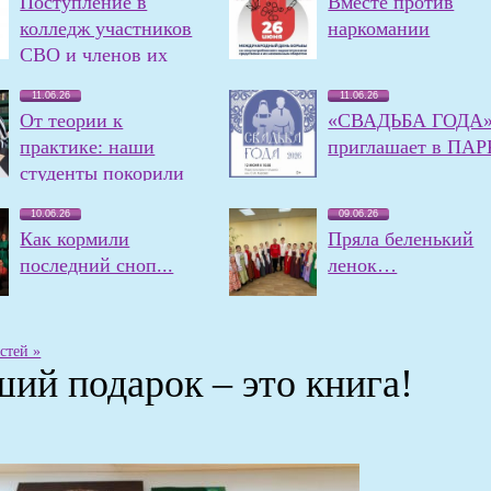
Поступление в
Вместе против
колледж участников
наркомании
СВО и членов их
семей
11.06.26
11.06.26
От теории к
«СВАДЬБА ГОДА
практике: наши
приглашает в ПАР
студенты покорили
олимпиаду!
10.06.26
09.06.26
Как кормили
Пряла беленький
последний сноп...
ленок…
стей »
ий подарок – это книга!