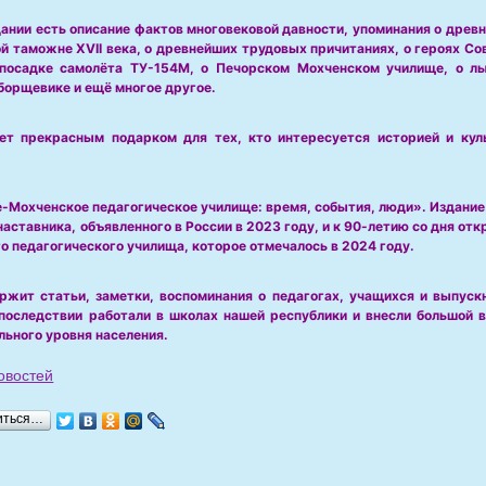
дании есть описание фактов многовековой давности, упоминания о древ
й таможне XVII века, о древнейших трудовых причитаниях, о героях Со
 посадке самолёта ТУ-154М, о Печорском Мохченском училище, о лы
борщевике и ещё многое другое.
ет прекрасным подарком для тех, кто интересуется историей и ку
-Мохченское педагогическое училище: время, события, люди». Издание
наставника, объявленного в России в 2023 году, и к 90-летию со дня от
о педагогического училища, которое отмечалось в 2024 году.
ржит статьи, заметки, воспоминания о педагогах, учащихся и выпуск
последствии работали в школах нашей республики и внесли большой 
льного уровня населения.
овостей
иться…