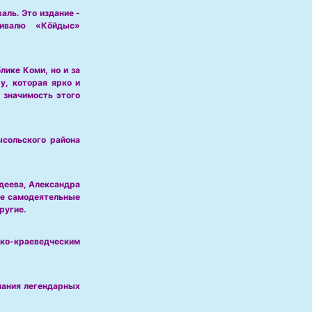
ль. Это издание -
тивалю «Кöйдыс»
лике Коми, но и за
у, которая ярко и
 значимость этого
ысольского района
деева, Александра
же самодеятельные
ругие.
ко-краеведческим
инания легендарных