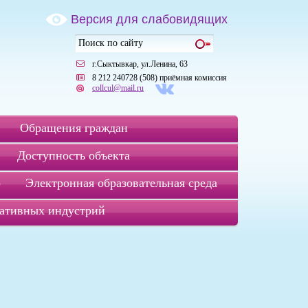
Версия для слабовидящих
г.Сыктывкар, ул.Ленина, 63
8 212 240728 (508) приёмная комиссия
collcul@mail.ru
Обращения граждан
Доступность объекта
р
Электронная образовательная среда
ативных индустрий