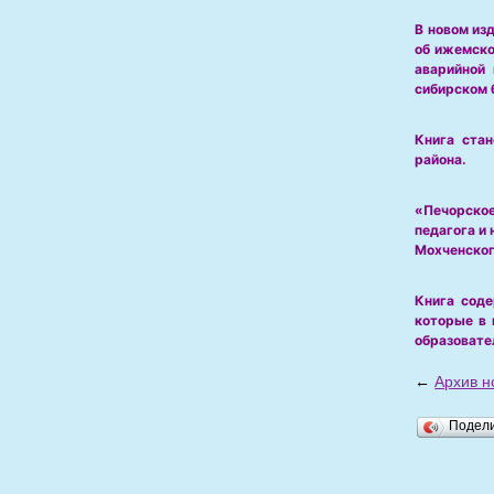
В новом из
об ижемско
аварийной
сибирском 
Книга стан
района.
«Печорское
педагога и 
Мохченског
Книга соде
которые в 
образовате
←
Архив н
Подел