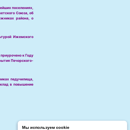
нейших поселениях,
ветского Союза, об
жниках района, о
льтурой Ижемского
 приурочено к Году
крытия Печорского-
никах педучилища,
вклад в повышение
Мы используем cookie