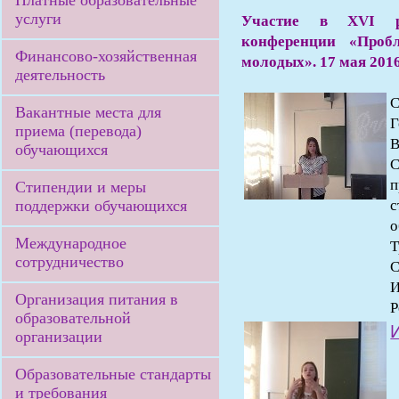
Платные образовательные
услуги
Участие в XVI рес
конференции «Проб
Финансово-хозяйственная
молодых». 17 мая 201
деятельность
С
Вакантные места для
Г
приема (перевода)
В
обучающихся
С
п
Стипендии и меры
поддержки обучающихся
с
о
Международное
Т
сотрудничество
С
И
Организация питания в
Р
образовательной
организации
Образовательные стандарты
и требования