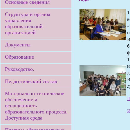
Основные сведения
1
Структура и органы
в
управления
«
образовательной
организацией
п
В
Документы
ф
Образование
Т
н
Руководство.
д
В
Педагогический состав
л
Материально-техническое
П
обеспечение и
оснащенность
И
образовательного процесса.
Доступная среда