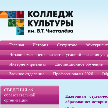
Главная
История
Студентам
Абитуриент
Независимая оценка качества условий оказания усл
Интернет-приемная
Дистанционное обучение
Заочное отделение
Профессионалы 2026
Об
СВЕДЕНИЯ об
образовательной
Ежегодная студенче
организации
образование: история
года