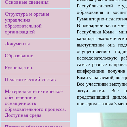
Основные сведения
Республиканской сту
образования и воспит
Структура и органы
Гуманитарно-педагогич
управления
В пленарной части кон
образовательной
организацией
Республики Коми – мин
кандидат экономически
Документы
выступлении она под
осуществлению подд
Образование
исследовательскую ра
самые разные направле
Руководство.
конференции, получив 
Коми узнаваемой, вост
Педагогический состав
Все участники выступи
актуальными. Все п
Материально-техническое
обеспечение и
представивший дипло
оснащенность
призером – занял 3 мест
образовательного процесса.
Доступная среда