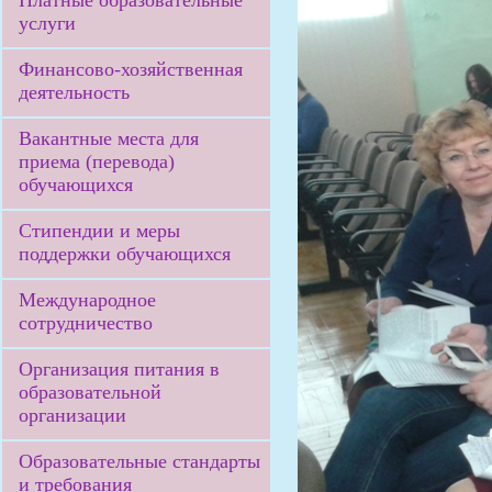
Платные образовательные
услуги
Финансово-хозяйственная
деятельность
Вакантные места для
приема (перевода)
обучающихся
Стипендии и меры
поддержки обучающихся
Международное
сотрудничество
Организация питания в
образовательной
организации
Образовательные стандарты
и требования