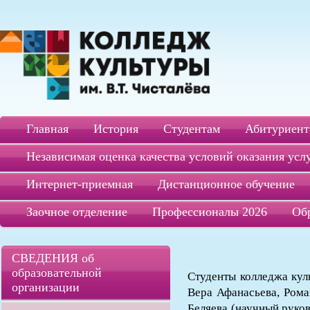
Главная
История
Студентам
Абитуриент
Независимая оценка качества условий оказания усл
Интернет-приемная
Дистанционное обучение
Заочное отделение
Профессионалы 2026
Об
СВЕДЕНИЯ об
образовательной
Студенты колледжа кул
организации
Вера Афанасьева, Рома
Беляева (научный руков