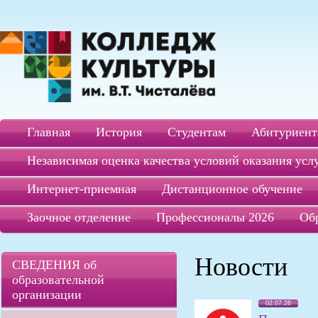
Главная
История
Студентам
Абитуриент
Независимая оценка качества условий оказания усл
Интернет-приемная
Дистанционное обучение
Заочное отделение
Профессионалы 2026
Об
Новости
СВЕДЕНИЯ об
образовательной
организации
02.07.26