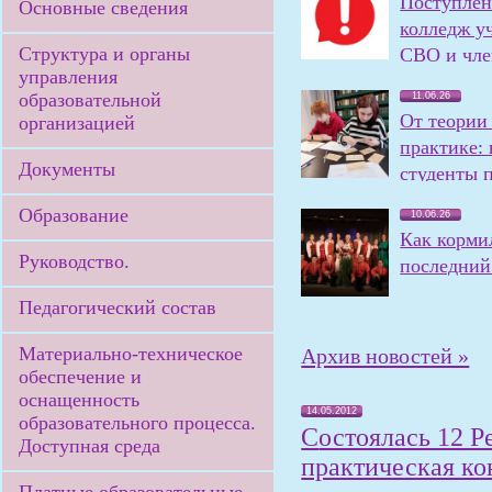
Поступлен
Основные сведения
колледж у
Структура и органы
СВО и чле
управления
семей
образовательной
11.06.26
От теории
организацией
практике:
Документы
студенты 
олимпиаду
Образование
10.06.26
Как корми
Руководство.
последний 
Педагогический состав
Материально-техническое
Архив новостей »
обеспечение и
оснащенность
14.05.2012
образовательного процесса.
Состоялась 12 Республиканская студенческая научно-
Доступная среда
практическая к