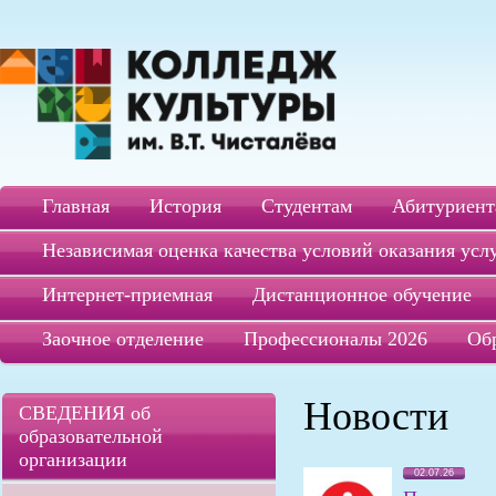
Главная
История
Студентам
Абитуриент
Независимая оценка качества условий оказания усл
Интернет-приемная
Дистанционное обучение
Заочное отделение
Профессионалы 2026
Об
Новости
СВЕДЕНИЯ об
образовательной
организации
02.07.26