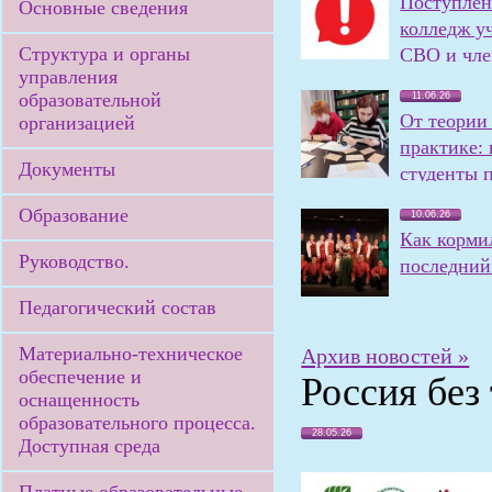
Поступлен
Основные сведения
колледж у
Структура и органы
СВО и чле
управления
семей
образовательной
11.06.26
От теории
организацией
практике:
Документы
студенты 
олимпиаду
Образование
10.06.26
Как корми
Руководство.
последний 
Педагогический состав
Материально-техническое
Архив новостей »
обеспечение и
Россия без
оснащенность
образовательного процесса.
28.05.26
Доступная среда