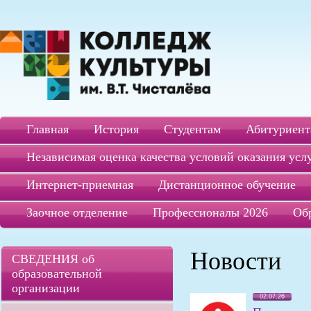
Главная
История
Студентам
Абитуриент
Независимая оценка качества условий оказания усл
Интернет-приемная
Дистанционное обучение
Заочное отделение
Профессионалы 2026
Об
Новости
СВЕДЕНИЯ об
образовательной
организации
02.07.26