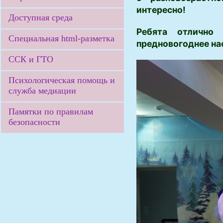
интересно!
Доступная среда
Ребята отлично
Специальная html-разметка
предновогоднее на
ССК и ГТО
Психологическая помощь и
служба медиации
Памятки по правилам
безопасности