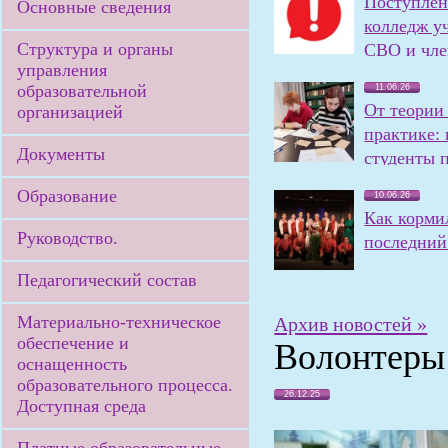
Поступлен
Основные сведения
колледж у
Структура и органы
СВО и чле
управления
семей
образовательной
11.06.26
От теории
организацией
практике:
Документы
студенты 
олимпиаду
Образование
10.06.26
Как корми
Руководство.
последний 
Педагогический состав
Материально-техническое
Архив новостей »
обеспечение и
Волонтеры 
оснащенность
образовательного процесса.
26.12.25
Доступная среда