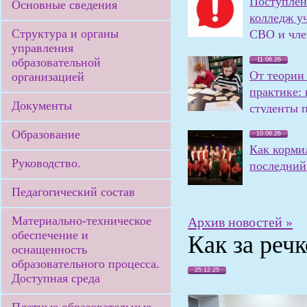
Поступлен
Основные сведения
колледж у
Структура и органы
СВО и чле
управления
семей
образовательной
11.06.26
От теории
организацией
практике:
Документы
студенты 
олимпиаду
Образование
10.06.26
Как корми
Руководство.
последний 
Педагогический состав
Материально-техническое
Архив новостей »
обеспечение и
Как за реч
оснащенность
образовательного процесса.
25.12.25
Доступная среда