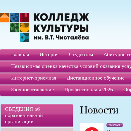
Главная
История
Студентам
Абитуриент
Независимая оценка качества условий оказания усл
Интернет-приемная
Дистанционное обучение
Заочное отделение
Профессионалы 2026
Об
Новости
СВЕДЕНИЯ об
образовательной
организации
02.07.26