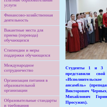
Платные образовательные
услуги
Финансово-хозяйственная
деятельность
Вакантные места для
приема (перевода)
обучающихся
Стипендии и меры
поддержки обучающихся
Международное
Студенты 1 и 3 к
сотрудничество
представили сво
«Исполнительское
Организация питания в
ансамбль» (препо
образовательной
организации
Викторович Черных
Михайлович Горин
Образовательные стандарты
Просужих).
и требования