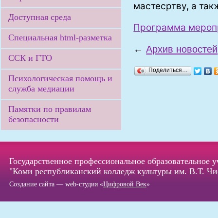
мастесртву, а так
Доступная среда
Программа мероп
Специальная html-разметка
←
Архив новостей
ССК и ГТО
Поделиться…
Психологическая помощь и
служба медиации
Памятки по правилам
безопасности
Государственное профессиональное образовательное 
"Коми республиканский колледж культуры им. В.Т. Чи
Создание сайта — web-студия «
Цифровой Век
»