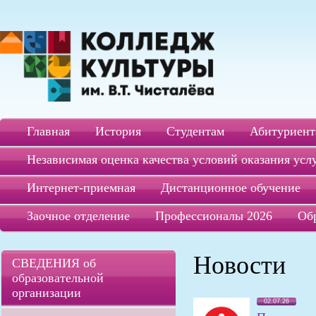
Главная
История
Студентам
Абитуриент
Независимая оценка качества условий оказания усл
Интернет-приемная
Дистанционное обучение
Заочное отделение
Профессионалы 2026
Об
Новости
СВЕДЕНИЯ об
образовательной
организации
02.07.26