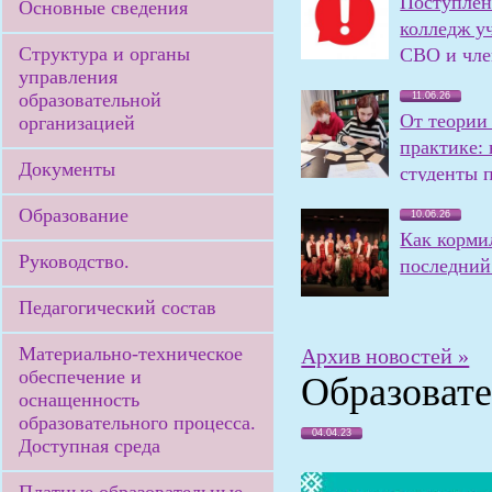
Поступлен
Основные сведения
колледж у
Структура и органы
СВО и чле
управления
семей
образовательной
11.06.26
От теории
организацией
практике:
Документы
студенты 
олимпиаду
Образование
10.06.26
Как корми
Руководство.
последний 
Педагогический состав
Материально-техническое
Архив новостей »
обеспечение и
Образовате
оснащенность
образовательного процесса.
04.04.23
Доступная среда