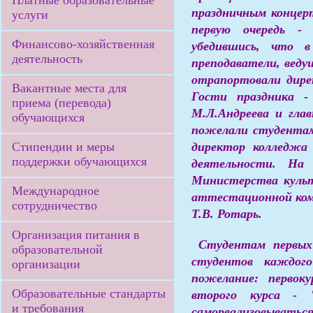
Платные образовательные
праздничным концер
услуги
первую очередь -
Финансово-хозяйственная
убедившись, что 
деятельность
преподаватели, веду
отрапортовали дире
Вакантные места для
Гости праздника -
приема (перевода)
М.Л.Андреева и гла
обучающихся
пожелали студентам 
Стипендии и меры
директор колледжа 
поддержки обучающихся
деятельности. На 
Министерства культ
Международное
аттестационной коми
сотрудничество
Т.В. Ротарь.
Организация питания в
Студентам первых к
образовательной
студентов каждого
организации
пожелание: первок
Образовательные стандарты
второго курса - 
и требования
самореализовывать