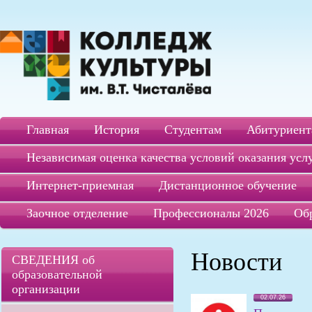
Главная
История
Студентам
Абитуриент
Независимая оценка качества условий оказания усл
Интернет-приемная
Дистанционное обучение
Заочное отделение
Профессионалы 2026
Об
Новости
СВЕДЕНИЯ об
образовательной
организации
02.07.26