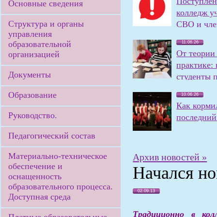
Поступлен
Основные сведения
колледж у
Структура и органы
СВО и чле
управления
семей
образовательной
11.06.26
От теории
организацией
практике:
Документы
студенты 
олимпиаду
Образование
10.06.26
Как корми
Руководство.
последний 
Педагогический состав
Материально-техническое
Архив новостей »
обеспечение и
Начался но
оснащенность
образовательного процесса.
02.09.13
Доступная среда
Традиционно в кол