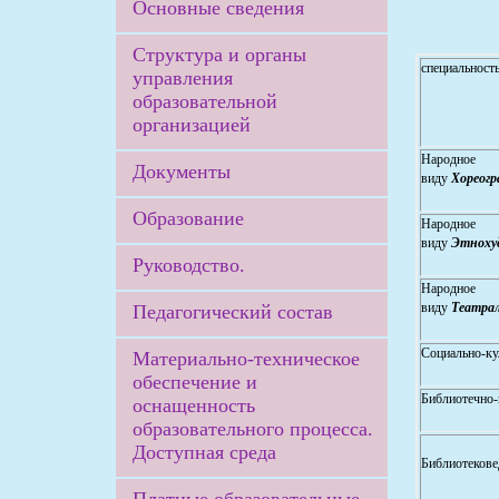
Основные сведения
Структура и органы
специальность
управления
образовательной
организацией
Народное 
Документы
виду
Хореогр
Образование
Народное 
виду
Этноху
Руководство.
Народное 
виду
Театрал
Педагогический состав
Социально-ку
Материально-техническое
обеспечение и
Библиотечно-
оснащенность
образовательного процесса.
Доступная среда
Библиотекове