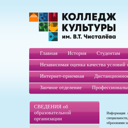
Главная
История
Студентам
Независимая оценка качества условий 
Интернет-приемная
Дистанционное
Заочное отделение
Профессионалы
СВЕДЕНИЯ об
образовательной
Информация о
организации
специальност
образовании за