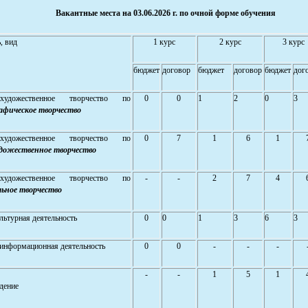
Вакантные места на 03.06.2026 г. по очной форме обучения
, вид
1 курс
2 курс
3 курс
бюджет
договор
бюджет
договор
бюджет
дог
художественное творчество по
0
0
1
2
0
3
афическое творчество
художественное творчество по
0
7
1
6
1
дожественное творчество
художественное творчество по
-
-
2
7
4
ьное творчество
льтурная деятельность
0
0
1
3
6
3
информационная деятельность
0
0
-
-
-
-
-
1
5
1
дение