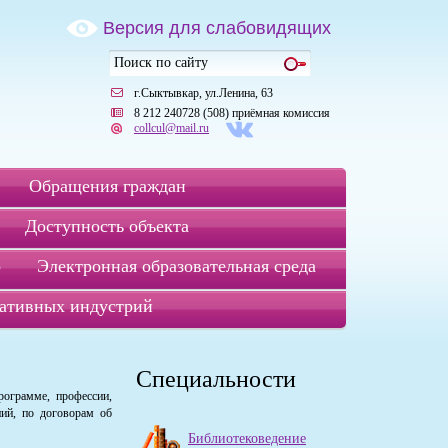
Версия для слабовидящих
г.Сыктывкар, ул.Ленина, 63
8 212 240728 (508) приёмная комиссия
collcul@mail.ru
Обращения граждан
Доступность объекта
р
Электронная образовательная среда
ативных индустрий
Специальности
рограмме, профессии,
ний, по договорам об
Библиотековедение