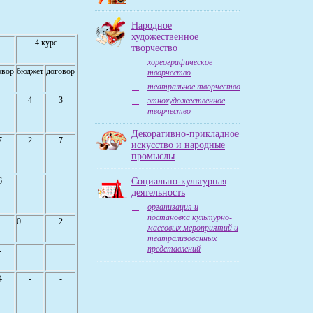
Народное
художественное
4 курс
творчество
хореографическое
овор
бюджет
договор
творчество
театральное творчество
4
3
этнохудожественное
творчество
Декоративно-прикладное
7
2
7
искусство и народные
промыслы
6
-
-
Социально-культурная
деятельность
организация и
постановка культурно-
0
2
массовых мероприятий и
театрализованных
представлений
-
4
-
-