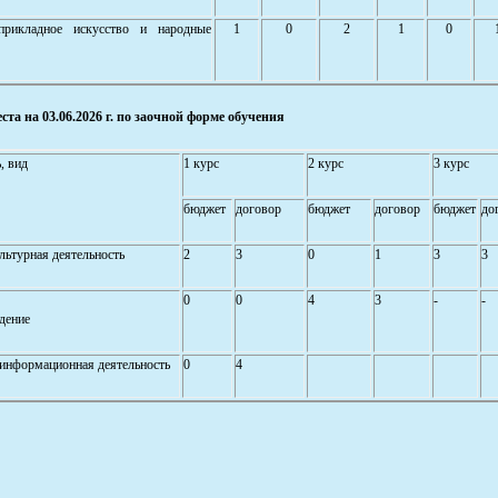
-прикладное искусство и народные
1
0
2
1
0
та на 03.06.2026 г. по заочной форме обучения
, вид
1 курс
2 курс
3 курс
бюджет
договор
бюджет
договор
бюджет
до
льтурная деятельность
2
3
0
1
3
3
0
0
4
3
-
-
дение
информационная деятельность
0
4