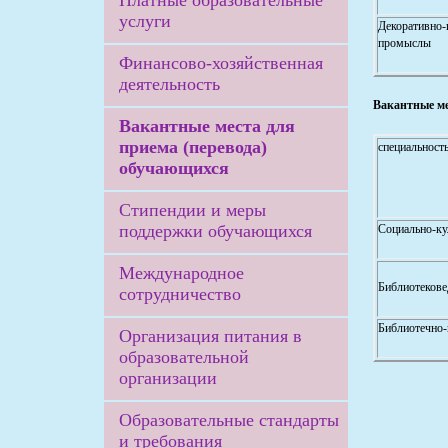
Платные образовательные
услуги
Декоративно
промыслы
Финансово-хозяйственная
деятельность
Вакантные мес
Вакантные места для
приема (перевода)
специальность
обучающихся
Стипендии и меры
поддержки обучающихся
Социально-ку
Международное
Библиотекове
сотрудничество
Библиотечно-
Организация питания в
образовательной
организации
Образовательные стандарты
и требования