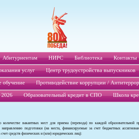
Абитуриентам
НИРС
Библиотека
Контакты
оказания услуг
Центр трудоустройства выпускников
 обучение
Противодействие коррупции / Антитерро
 2026
Образовательный кредит в СПО
Школа кре
 количестве вакантных мест для приема (перевода) по каждой образовательной п
и, направлению подготовки (на места, финансируемые за счет бюджетных ассигнова
 счет средств физических и (или) юридических лиц):