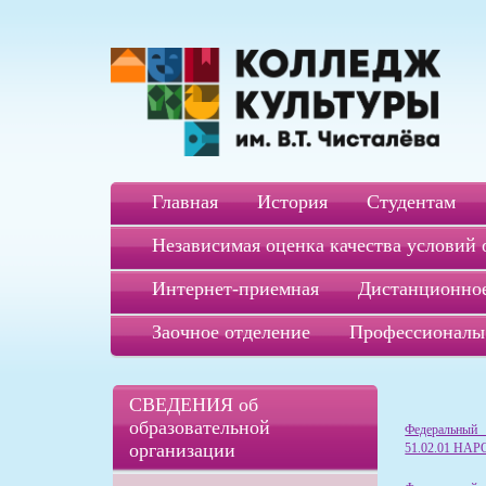
Главная
История
Студентам
Независимая оценка качества условий 
Интернет-приемная
Дистанционное
Заочное отделение
Профессионалы
СВЕДЕНИЯ об
образовательной
Федеральный 
организации
51.02.01 Н