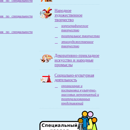
ния по специальности
Народное
художественное
ния по специальности
творчество
хореографическое
творчество
ния по специальности
театральное творчество
этнохудожественное
творчество
Декоративно-прикладное
искусство и народные
промыслы
Социально-культурная
деятельность
организация и
постановка культурно-
массовых мероприятий и
театрализованных
представлений