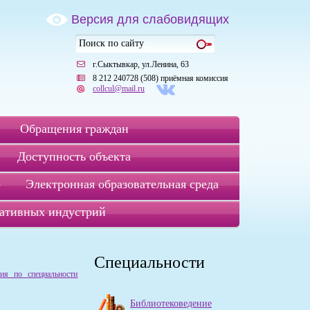
Версия для слабовидящих
г.Сыктывкар, ул.Ленина, 63
8 212 240728 (508) приёмная комиссия
collcul@mail.ru
Обращения граждан
Доступность объекта
р
Электронная образовательная среда
ативных индустрий
Специальности
ния по специальности
Библиотековедение