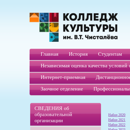
Главная
История
Студентам
Независимая оценка качества условий 
Интернет-приемная
Дистанционное
Заочное отделение
Профессионалы
СВЕДЕНИЯ об
образовательной
Набор 2020
организации
Набор 2021
Набор 2022
Набор 2023