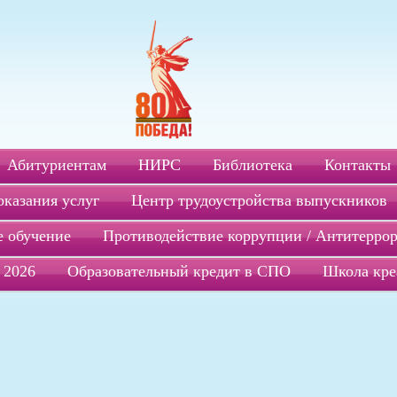
Абитуриентам
НИРС
Библиотека
Контакты
оказания услуг
Центр трудоустройства выпускников
 обучение
Противодействие коррупции / Антитерро
 2026
Образовательный кредит в СПО
Школа кре