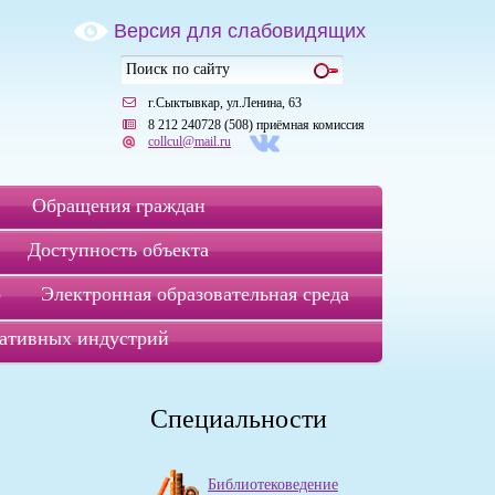
Версия для слабовидящих
г.Сыктывкар, ул.Ленина, 63
8 212 240728 (508) приёмная комиссия
collcul@mail.ru
Обращения граждан
Доступность объекта
р
Электронная образовательная среда
ативных индустрий
Специальности
Библиотековедение