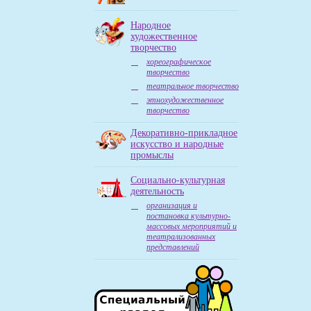
Народное
художественное
творчество
хореографическое
творчество
театральное творчество
этнохудожественное
творчество
Декоративно-прикладное
искусство и народные
промыслы
Социально-культурная
деятельность
организация и
постановка культурно-
массовых мероприятий и
театрализованных
представлений