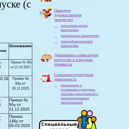
уске (с
Народное
художественное
творчество
хореографическое
творчество
театральное творчество
этнохудожественное
Основание
творчество
ления
Декоративно-прикладное
искусство и народные
-
Приказ № 58у
промыслы
6
от 21.10.2025
Социально-культурная
10.26
Приказ №
деятельность
83у от
организация и
26.11.2025
постановка культурно-
массовых мероприятий и
театрализованных
-
Приказ №
представлений
6
95у от
11.12.2025
 -
Приказ
7
146у от
05.03.2026