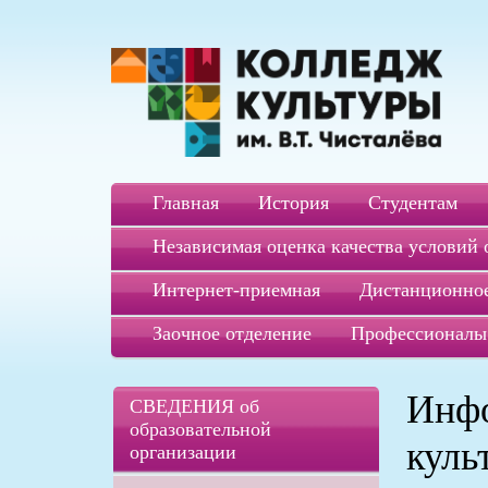
Главная
История
Студентам
Независимая оценка качества условий 
Интернет-приемная
Дистанционное
Заочное отделение
Профессионалы
Инф
СВЕДЕНИЯ об
образовательной
куль
организации