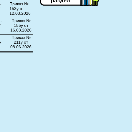
-
Приказ №
7
153у от
12.03.2026
 -
Приказ №
7
155у от
16.03.2026
 -
Приказ №
6
211у от
08.06.2026