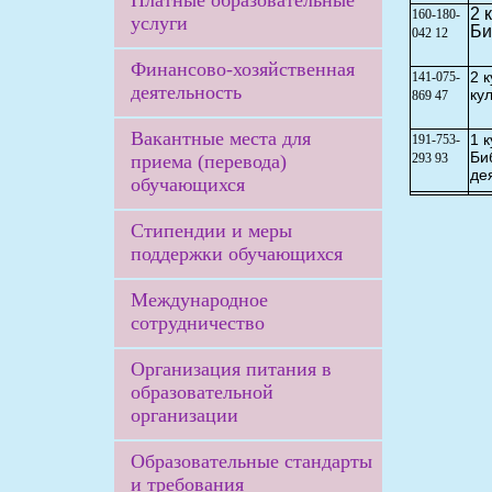
Платные образовательные
2 
160-180-
услуги
Би
042 12
Финансово-хозяйственная
2 
141-075-
деятельность
ку
869 47
Вакантные места для
1 
191-753-
Би
приема (перевода)
293 93
де
обучающихся
Стипендии и меры
поддержки обучающихся
Международное
сотрудничество
Организация питания в
образовательной
организации
Образовательные стандарты
и требования