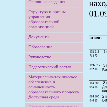
нахо
Основные сведения
01.09
Структура и органы
управления
образовательной
организацией
Документы
СНИЛС
Образование
102-211-
2 к
718 75
Руководство.
3 
119-320-
Педагогический состав
052 19
Би
Материально-техническое
обеспечение и
3 
185-868-
оснащенность
Де
955 58
на
образовательного процесса.
2 
Доступная среда
094-905-
Би
946 13