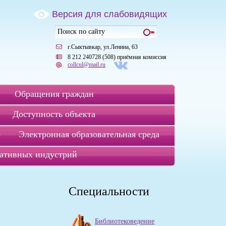
Версия для слабовидящих
г.Сыктывкар, ул.Ленина, 63
8 212 240728 (508) приёмная комиссия
collcul@mail.ru
Обращения граждан
Доступность объекта
р
Электронная образовательная среда
ативных индустрий
Специальности
Библиотековедение