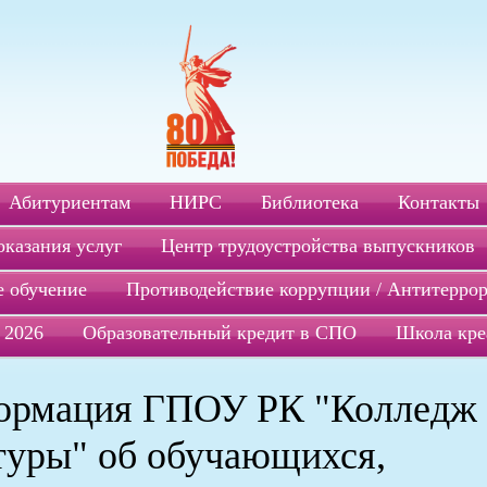
Абитуриентам
НИРС
Библиотека
Контакты
оказания услуг
Центр трудоустройства выпускников
 обучение
Противодействие коррупции / Антитерро
 2026
Образовательный кредит в СПО
Школа кре
ормация ГПОУ РК "Колледж
туры" об обучающихся,