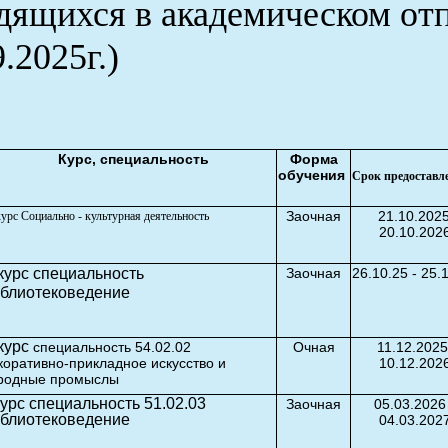
дящихся в академическом отп
.2025г.)
К
урс, специальность
Форма
обучения
Срок
предостав
Заочная
21.10.2025
урс Социально - культурная деятельность
20.10.202
курс специальность
Заочная
26.10.25 - 25.
блиотековедение
курс
специальность 54.02.02
Очная
11.12.2025
коративно-прикладное искусство и
10.12.202
родные промыслы
курс специальность 51.02.03
Заочная
05.03.2026
блиотековедение
04.03.202