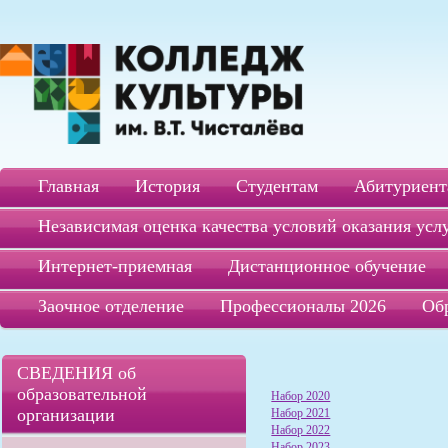
Главная
История
Студентам
Абитуриент
Независимая оценка качества условий оказания усл
Интернет-приемная
Дистанционное обучение
Заочное отделение
Профессионалы 2026
Об
СВЕДЕНИЯ об
образовательной
Набор 2020
организации
Набор 2021
Набор 2022
Набор 2023