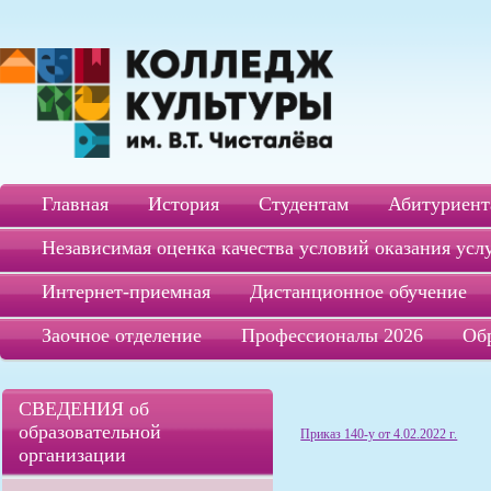
Главная
История
Студентам
Абитуриент
Независимая оценка качества условий оказания усл
Интернет-приемная
Дистанционное обучение
Заочное отделение
Профессионалы 2026
Об
СВЕДЕНИЯ об
образовательной
Приказ 140-у от 4.02.2022 г.
организации